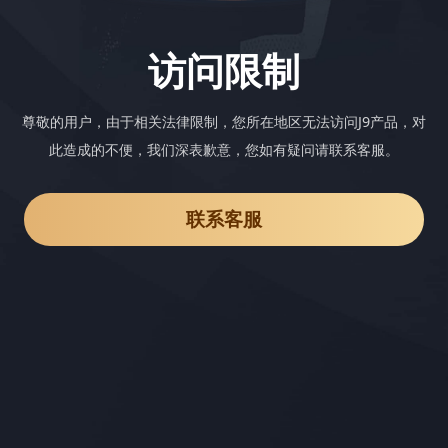
访问限制
尊敬的用户，由于相关法律限制，您所在地区无法访问J9产品，对
此造成的不便，我们深表歉意，您如有疑问请联系客服。
联系客服