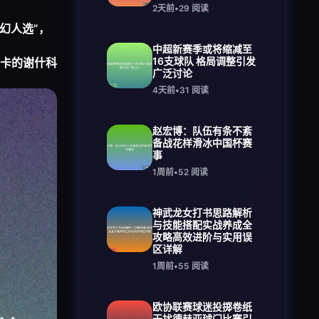
2天前
•
29
阅读
幻人选”，
中超新赛季或将缩减至
16支球队 格局调整引发
卡的谢什科
广泛讨论
4天前
•
31
阅读
赵宏博：队伍有条不紊
备战花样滑冰中国杯赛
事
1周前
•
52
阅读
神武龙女打书思路解析
与技能搭配实战养成全
攻略高效进阶与实用误
区详解
1周前
•
55
阅读
欧协联赛球迷投掷卷纸
干扰德赫亚球门比赛引