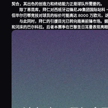
契合，其出色的创造力和终结能力正是球队所需要的。
除了恩昆库，拜仁对西班牙边锋尼
J9集团国际站
科
但毕尔巴鄂竞技对球员的标价可能高达 8000 万欧元
与此同时，拜仁的引援目光已转向南美前锋市场。据
和河床的巴尔科拉。后者本赛季在巴黎圣日耳曼表现亮眼，贡