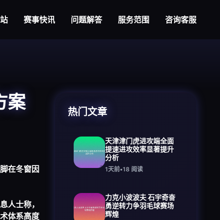
际站
赛事快讯
问题解答
服务范围
咨询客服
方案
热门文章
天津津门虎进攻端全面
提速进攻效率显著提升
分析
脚在冬窗因
1天前
•
18
阅读
力克小波波夫 石宇奇奋
息人士称，
勇逆转力争羽毛球赛场
辉煌
术体系高度