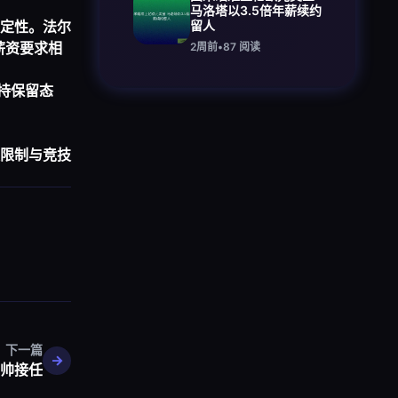
马洛塔以3.5倍年薪续约
留人
定性。法尔
薪资要求相
2周前
•
87
阅读
性持保留态
限制与竞技
下一篇
帅接任