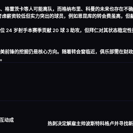
、格雷茨卡等人可能离队，而格纳布里、科曼的未来也存在不确
先考虑薪资较低但实力突出的球员，例如恩昆库的转会费虽高，但
24 岁射手本赛季贡献 20 球 3 助攻，但拜仁对其状态稳定
美前锋的挖掘仍是核心方向。随着转会窗临近，俱乐部需在财政
。
互动成
热刺决定解雇主帅波斯特科格卢并寻找新