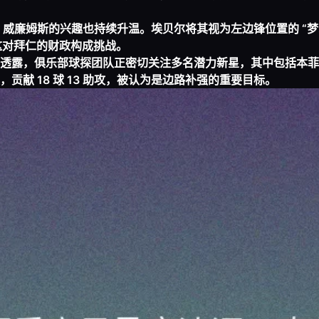
・威廉姆斯的兴趣也持续升温。埃贝尔将其视为左边锋位置的 “梦
，这对拜仁的财政构成挑战。
透露，俱乐部球探团队正密切关注多名潜力新星，其中包括本菲
献 18 球 13 助攻，被认为是边路补强的重要目标。