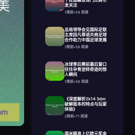
发关注
1周前
•
58
阅读
总局领导会见国际足联
主席因凡蒂诺共商足球
合作助力中国足球发展
1周前
•
59
阅读
冰球季后赛前最后窗口
往往孕育逆转奇迹的惊
人瞬间
1周前
•
58
阅读
《深度解析2k14 3dm
破解版本的特点与玩家
体验》
2周前
•
71
阅读
国米瞄准上亿欧元奖金